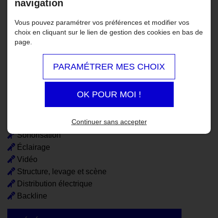
navigation
Vous pouvez paramétrer vos préférences et modifier vos
choix en cliquant sur le lien de gestion des cookies en bas de
page.
PARAMÉTRER MES CHOIX
LA LOCATION
OK POUR MOI !
Notre parc de matériel est à disposition en location pour
nos clients particulier, professionnel et collectivités.
Continuer sans accepter
Sonorisation
Éclairage
Vidéo
Structure, levage et scène
Distribution électrique
Backline