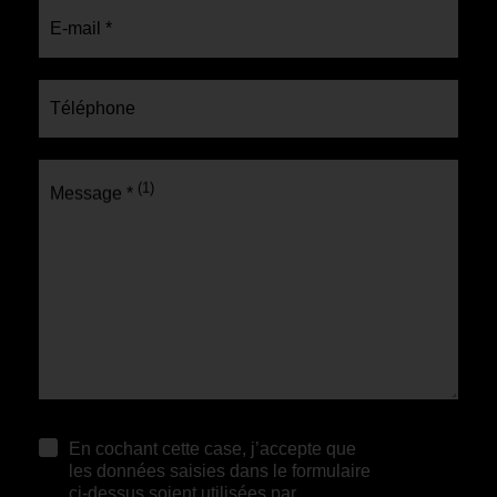
E-mail *
Téléphone
(1)
Message *
(1) Veuillez ne pas saisir d'informations personnelles.
En cochant cette case, j’accepte que
les données saisies dans le formulaire
ci-dessus soient utilisées par