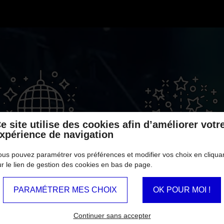
e site utilise des cookies afin d’améliorer votr
xpérience de navigation
PRESTATION
ACTUALITÉ
ous pouvez paramétrer vos préférences et modifier vos choix en cliqua
ur le lien de gestion des cookies en bas de page.
PARAMÉTRER MES CHOIX
OK POUR MOI !
Continuer sans accepter