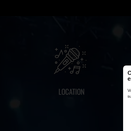
C
e
LOCATION
V
s