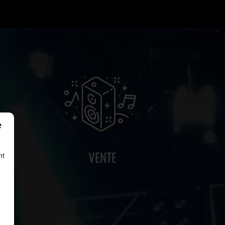
e
VENTE
nt